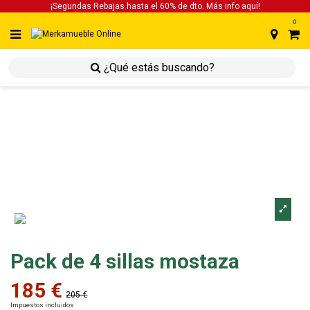
¡Segundas Rebajas hasta el 60% de dto. Más info
aquí!
0
inicio
inicio
sillas
pack de 4 sillas mostaza
Pack de 4 sillas mostaza
185 €
205 €
Impuestos incluidos