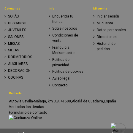
Categorias
Info
Mi cuenta
SOFÁS
Encuentra tu
Iniciar sesión
tienda
DESCANSO
Mi cuenta
Sobre nosotros
JUVENILES
Datos personales
Condiciones de
SALONES
Direcciones
venta
MESAS
Historial de
Franquicia
pedidos
SILLAS
Merkamueble
DORMITORIOS
Política de
AUXILIARES
privacidad
DECORACIÓN
Política de cookies
COCINAS
Aviso legal
Contacto
Contacto
Autovía Sevilla-Málaga, km 3,8, 41500,Alcalá de Guadaira,España
Ver todas las tiendas
Formulario de contacto