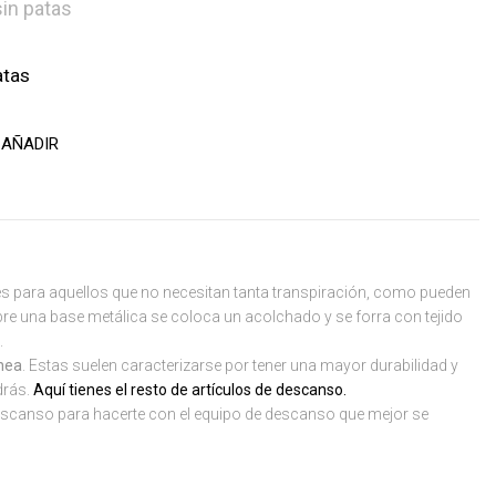
atas
AÑADIR
 para aquellos que no necesitan tanta transpiración, como pueden
bre una base metálica se coloca un acolchado y se forra con tejido
.
nea
. Estas suelen caracterizarse por tener una mayor durabilidad y
drás.
Aquí tienes el resto de artículos de descanso.
scanso para hacerte con el equipo de descanso que mejor se