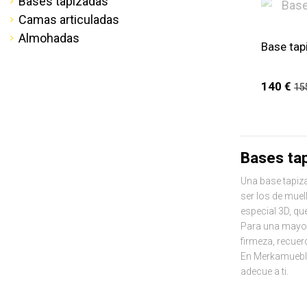
Bases tapizadas
Camas articuladas
Almohadas
Base tap
140 €
15
Bases ta
Una base tapiz
ser los de muel
especial 3D, qu
Para una mayor
firmeza, recuer
En Merkamueble
adecue a ti.