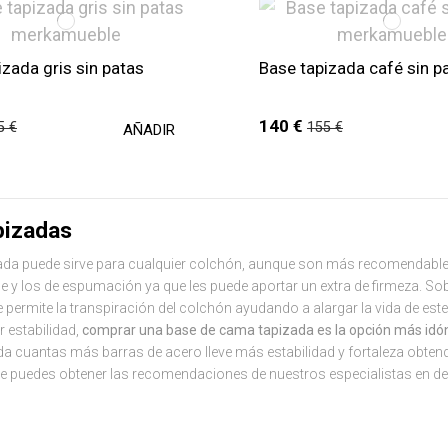
izada gris sin patas
Base tapizada café sin p
140 €
5 €
155 €
AÑADIR
pizadas
ada puede sirve para cualquier colchón, aunque son más recomendables
le y los de espumación ya que les puede aportar un extra de firmeza. So
e permite la transpiración del colchón ayudando a alargar la vida de este
 estabilidad,
comprar una base de cama tapizada es la opción más idó
da cuantas más barras de acero lleve más estabilidad y fortaleza obten
 puedes obtener las recomendaciones de nuestros especialistas en de