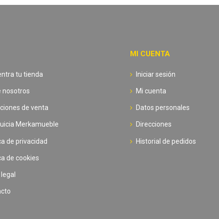
MI CUENTA
ntra tu tienda
Iniciar sesión
 nosotros
Mi cuenta
ciones de venta
Datos personales
uicia Merkamueble
Direcciones
ica de privacidad
Historial de pedidos
ica de cookies
 legal
acto