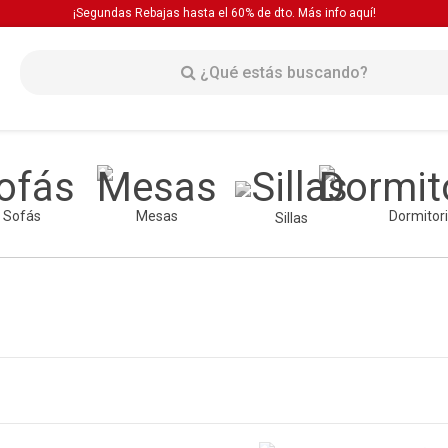
¡Segundas Rebajas hasta el 60% de dto. Más info
aquí!
Sofás
Mesas
Dormitor
Sillas