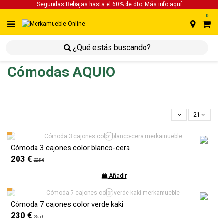
¡Segundas Rebajas hasta el 60% de dto. Más info
aquí!
0
inicio
inicio
dormitorios
cómodas
Cómodas AQUIO
21
Cómoda 3 cajones color blanco-cera
203 €
225 €
Añadir
Cómoda 7 cajones color verde kaki
230 €
255 €