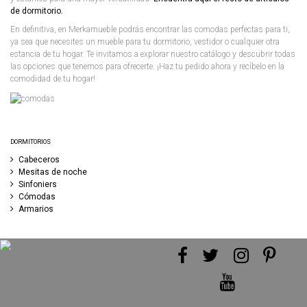
de dormitorio.
En definitiva, en Merkamueble podrás encontrar las comodas perfectas para ti,
ya sea que necesites un mueble para tu dormitorio, vestidor o cualquier otra
estancia de tu hogar. Te invitamos a explorar nuestro catálogo y descubrir todas
las opciones que tenemos para ofrecerte. ¡Haz tu pedido ahora y recíbelo en la
comodidad de tu hogar!
DORMITORIOS
Cabeceros
Mesitas de noche
Sinfoniers
Cómodas
Armarios