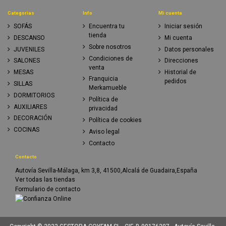
Categorias
Info
Mi cuenta
SOFÁS
Encuentra tu
Iniciar sesión
tienda
DESCANSO
Mi cuenta
Sobre nosotros
JUVENILES
Datos personales
Condiciones de
SALONES
Direcciones
venta
MESAS
Historial de
Franquicia
pedidos
SILLAS
Merkamueble
DORMITORIOS
Política de
AUXILIARES
privacidad
DECORACIÓN
Política de cookies
COCINAS
Aviso legal
Contacto
Contacto
Autovía Sevilla-Málaga, km 3,8, 41500,Alcalá de Guadaira,España
Ver todas las tiendas
Formulario de contacto