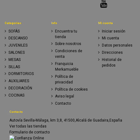
Categorias
Info
Mi cuenta
SOFÁS
Encuentra tu
Iniciar sesión
tienda
DESCANSO
Mi cuenta
Sobre nosotros
JUVENILES
Datos personales
Condiciones de
SALONES
Direcciones
venta
MESAS
Historial de
Franquicia
pedidos
SILLAS
Merkamueble
DORMITORIOS
Política de
AUXILIARES
privacidad
DECORACIÓN
Política de cookies
COCINAS
Aviso legal
Contacto
Contacto
Autovía Sevilla-Málaga, km 3,8, 41500,Alcalá de Guadaira,España
Ver todas las tiendas
Formulario de contacto