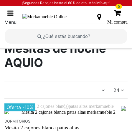
¡Segundas Rebajas hasta el 60% de dto. Más info
aquí!
0
Menu
Mi compra
Inicio
INICIO
DORMITORIOS
Mesitas de noche
Mesitas de noche
AQUIO
24
Oferta
-10%
DORMITORIOS
Mesita 2 cajones blanca patas altas