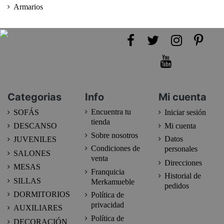
Armarios
Categorias
Info
Mi cuenta
Encuentra tu
SOFÁS
Iniciar sesión
tienda
DESCANSO
Mi cuenta
Sobre nosotros
Datos
JUVENILES
Condiciones de
personales
SALONES
venta
Direcciones
MESAS
Franquicia
Historial de
SILLAS
Merkamueble
pedidos
DORMITORIOS
Política de
privacidad
AUXILIARES
Política de
DECORACIÓN