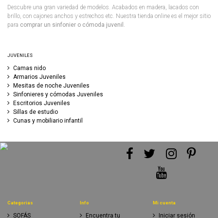
Descubre una gran variedad de modelos. Acabados en madera, lacados con
brillo, con cajones anchos y estrechos etc. Nuestra tienda online es el mejor sitio
para
comprar un sinfonier o cómoda juvenil.
JUVENILES
Camas nido
Armarios Juveniles
Mesitas de noche Juveniles
Sinfonieres y cómodas Juveniles
Escritorios Juveniles
Sillas de estudio
Cunas y mobiliario infantil
Categorias
Info
Mi cuenta
SOFÁS
Encuentra tu
Iniciar sesión