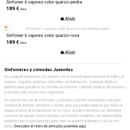
Sinfonier 6 cajones color quarzo-piedra
189 €
210 €
Añadir
Sinfonier 6 cajones color quarzo-rosa
189 €
210 €
Añadir
Sinfonieres y cómodas Juveniles
En cualquier habitación, los cajones son la solución para mantener el orden y el
espacio. Juguetes, pijamas, camisetas, pantalones etc. Cualquier objeto es
perfecto para guardar en la cómoda o el sinfonier. Liberarás espacio del armario y
lo tendrás todo mucho más organizado.
En nuestra sección de sinfonieres y cómodas juveniles encontrarás una gran
variedad de diseños, tamaños y colores para que puedas elegir la que mejor se
adapte al estilo de la habitación de tus hijos. Desde sinfonieres con diferentes
números de cajones hasta cómodas con diseños modernos, en Merkamueble
tenemos todo lo que necesitas para crear un espacio ordenado y a la vez con
estilo.
Descubre el resto de artículos juveniles aquí.