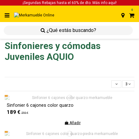
¡Segundas Rebajas hasta el 60% de dto. Más info
aquí!
0
inicio
inicio
juveniles
sinfonieres y cómodas juveniles
Sinfonieres y cómodas
Juveniles AQUIO
3
Sinfonier 6 cajones color quarzo
189 €
210 €
Añadir