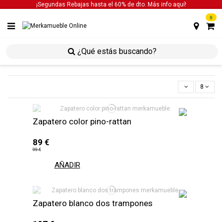
¡Segundas Rebajas hasta el 60% de dto. Más info
aquí!
0
inicio
auxiliares
zapateros
8
Zapatero color pino-rattan
89 €
99 €
AÑADIR
Zapatero blanco dos trampones