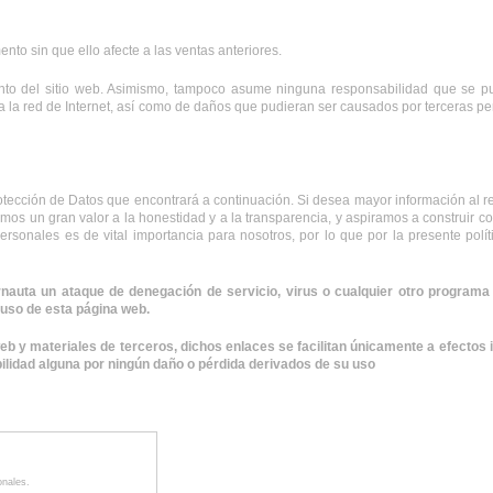
o sin que ello afecte a las ventas anteriores.
nto del sitio web. Asimismo, tampoco asume ninguna responsabilidad que se pued
a la red de Internet, así como de daños que pudieran ser causados por terceras pe
otección de Datos que encontrará a continuación. Si desea mayor información al re
s un gran valor a la honestidad y a la transparencia, y aspiramos a construir con
 personales es de vital importancia para nosotros, por lo que por la presente p
auta un ataque de denegación de servicio, virus o cualquier otro programa o
uso de esta página web. 
b y materiales de terceros, dichos enlaces se facilitan únicamente a efectos i
ilidad alguna por ningún daño o pérdida derivados de su uso
nales.