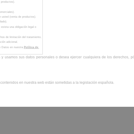
e productos).
omerciales).
on usted (venta de productos).
lado).
xista una obligación legal o 
os de limitación del tratamiento, 
ción adicional.
e Datos en nuestra 
Política de 
s y usamos sus datos personales o desea ejercer cualquiera de los derechos, p
s contenidos en nuestra web están sometidas a la legislación española.