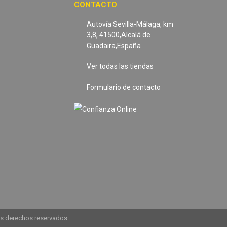
CONTACTO
Autovía Sevilla-Málaga, km
3,8, 41500,Alcalá de
Guadaira,España
Ver todas las tiendas
Formulario de contacto
os derechos reservados.