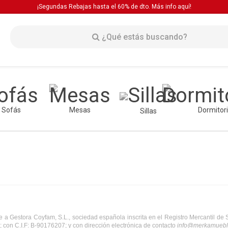
¡Segundas Rebajas hasta el 60% de dto. Más info
aquí!
Sofás
Mesas
Dormitor
Sillas
 Gestora Coyfam, S.L., sociedad española inscrita en el Registro Mercantil de Sevi
; con C.I.F: B-90176207; y con dirección electrónica de contacto 
info@merkamuebl