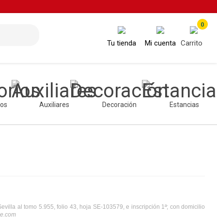
0
Tu tienda
Mi cuenta
Carrito
ios
Auxiliares
Decoración
Estancias
lla al tomo 5.955, folio 43, hoja SE-103579, e inscripción 1ª; con domicilio 
e.com