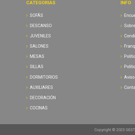
CATEGORIAS
INFO
SOFÁS
Encue
DESCANSO
Sobre
JUVENILES
Condi
SALONES
Franq
MESAS
Polít
SILLAS
Polít
DORMITORIOS
Aviso
AUXILIARES
Cont
DECORACIÓN
COCINAS
Copyright © 2023 GESTO