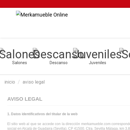
Salones
Descanso
Juveniles
inicio
aviso legal
AVISO LEGAL
1. Datos identificativos del titular de la web
El sitio web al que se accede con la dirección merkamueble.com corresponde a
social en Alcalá de Guadaira (Sevilla), CP 41500, Ctra. Sevilla Málaga, km 3,8