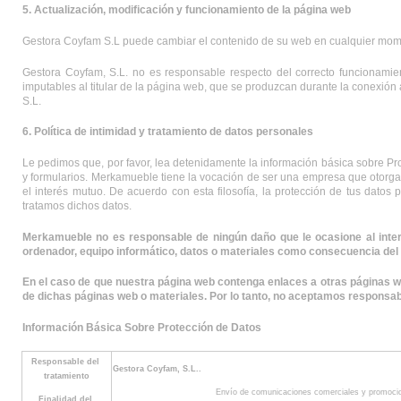
5. Actualización, modificación y funcionamiento de la página web
Gestora Coyfam S.L puede cambiar el contenido de su web en cualquier moment
Gestora Coyfam, S.L. no es responsable respecto del correcto funcionamie
imputables al titular de la página web, que se produzcan durante la conexión 
S.L.
6. Política de intimidad y tratamiento de datos personales
Le pedimos que, por favor, lea detenidamente la información básica sobre Pr
y formularios. Merkamueble tiene la vocación de ser una empresa que otorgamo
el interés mutuo. De acuerdo con esta filosofía, la protección de tus datos
tratamos dichos datos.
Merkamueble no es responsable de ningún daño que le ocasione al intern
ordenador, equipo informático, datos o materiales como consecuencia del 
En el caso de que nuestra página web contenga enlaces a otras páginas we
de dichas páginas web o materiales. Por lo tanto, no aceptamos responsab
Información Básica Sobre Protección de Datos
Responsable del 
Gestora Coyfam, S.L..
tratamiento
Envío de comunicaciones comerciales y promocio
Finalidad del 