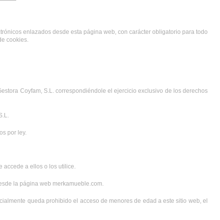
ectrónicos enlazados desde esta página web, con carácter obligatorio para todo 
de cookies.
Gestora Coyfam, S.L. correspondiéndole el ejercicio exclusivo de los derechos 
S.L.
s por ley.
accede a ellos o los utilice.
 desde la página web merkamueble.com.
cialmente queda prohibido el acceso de menores de edad a este sitio web, el 