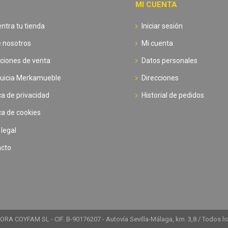
MI CUENTA
ntra tu tienda
Iniciar sesión
 nosotros
Mi cuenta
ciones de venta
Datos personales
uicia Merkamueble
Direcciones
ica de privacidad
Historial de pedidos
ica de cookies
 legal
acto
RA COYFAM SL - CIF. B-90176207 - Autovía Sevilla-Málaga, km. 3,8 / Todos l