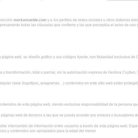
irección 
merkamueble.com
 y a los perfiles de redes sociales u otros sistemas el
xpresamente todas las cláusulas que contiene y las que preceptúa el aviso de uso 
a página web, su diseño gráfico y sus códigos fuente, son titularidad exclusiva de 
 y transformación, total o parcial, sin la autorización expresa de Gestora Coyfam, 
alquier clase (logotipos, anagramas…) contenidos en este sitio web están protegido
ontenidos de esta página web, siendo exclusiva responsabilidad de la persona que 
s páginas web de terceros a las que se pueda acceder por enlaces o buscadores
ible intercambio de información entre usuarios a través de esta página web. Espe
cios y contenidos son apropiados para la edad del menor.