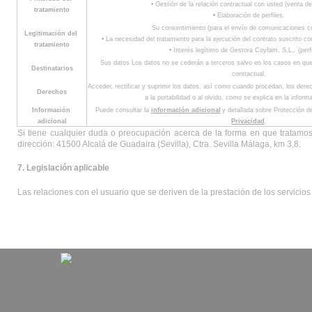
• Gestión de la relación contractual con usted (venta d
tratamiento
• Elaboración de perfiles.
Su consentimiento (para el envío de comunicaciones c
Legitimación del 
• La necesidad del tratamiento para la ejecución del contrato suscrito c
tratamiento
• Interés legítimo de Gestora Coyfam, S.L.. (perfi
Sus datos Los datos no se cederán a terceros salvo en los casos en que e
Destinatarios
contractual.
Acceder, rectificar y suprimir los datos, así como cuando procedan, los derech
Derechos
a la portabilidad o al olvido, como se explica en la informa
Información 
Puede consultar la 
información adicional
y detallada sobre Protección d
adicional
Privacidad
.
Si tiene cualquier duda o preocupación acerca de la forma en que tratamo
dirección: 41500 Alcalá de Guadaira (Sevilla), Ctra. Sevilla Málaga, km 3,8.
7. Legislación aplicable
Las relaciones con el usuario que se deriven de la prestación de los servicio