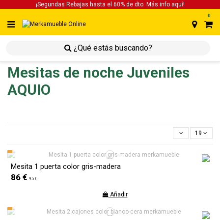
¡Segundas Rebajas hasta el 60% de dto. Más info
aquí!
0
inicio
inicio
juveniles
mesitas de noche juveniles
Mesitas de noche Juveniles
AQUIO
19
Mesita 1 puerta color gris-madera
86 €
95 €
Añadir