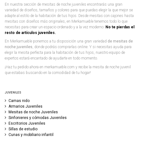
En nuestra sección de mesitas de noche juveniles encontrarás una gran
variedad de diseños, tamaños y colores para que puedas elegir la que mejor se
adapte al estilo de la habitación de tus hijos. Desde mesitas con cajones hasta
mesitas con diseños más originales, en Merkamueble tenemos todo lo que
necesitas para crear un espacio ordenado y a la vez moderno.
No te pierdas el
resto de artículos juveniles.
En Merkamueble ponemos a tu disposición una gran variedad
de mesitas de
noche juveniles
, donde podrás comprarlas online. Y si necesitas ayuda para
elegir la mesita perfecta para la habitación de tus hijos, nuestro equipo de
expertos estará encantado de ayudarte en todo momento.
¡Haz tu pedido ahora en merkamueble.com y recibe la mesita de noche juvenil
que estabas buscando en la comodidad de tu hogar!
JUVENILES
Camas nido
Armarios Juveniles
Mesitas de noche Juveniles
Sinfonieres y cómodas Juveniles
Escritorios Juveniles
Sillas de estudio
Cunas y mobiliario infantil