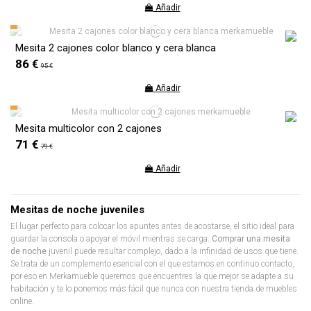
Añadir
Mesita 2 cajones color blanco y cera blanca
86 €
95 €
Añadir
Mesita multicolor con 2 cajones
71 €
79 €
Añadir
Mesitas de noche juveniles
El lugar perfecto para colocar los apuntes antes de acostarse, el sitio ideal para
guardar la consola o apoyar el móvil mientras se carga.
Comprar una mesita
de noche
juvenil puede resultar complejo, dado a la infinidad de usos que tiene.
Se trata de un complemento esencial con el que estamos en continuo contacto,
por eso en Merkamueble queremos que encuentres la que mejor se adapte a su
habitación y te lo ponemos más fácil que nunca con nuestra tienda de muebles
online.