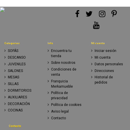
Categorias
Info
Mi cuenta
SOFÁS
Encuentra tu
Iniciar sesión
tienda
DESCANSO
Mi cuenta
Sobre nosotros
JUVENILES
Datos personales
Condiciones de
SALONES
Direcciones
venta
MESAS
Historial de
Franquicia
pedidos
SILLAS
Merkamueble
DORMITORIOS
Política de
AUXILIARES
privacidad
DECORACIÓN
Política de cookies
COCINAS
Aviso legal
Contacto
Contacto