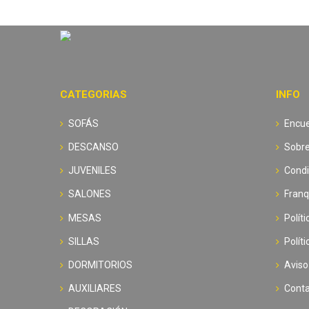
CATEGORIAS
INFO
SOFÁS
Encue
DESCANSO
Sobre
JUVENILES
Condi
SALONES
Franq
MESAS
Polít
SILLAS
Polít
DORMITORIOS
Aviso
AUXILIARES
Cont