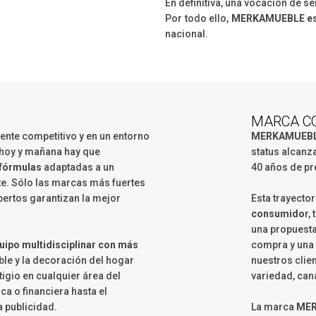
En definitiva, una vocación de se
Por todo ello,
MERKAMUEBLE es 
nacional.
MARCA C
te competitivo y en un entorno
MERKAMUEB
 hoy y mañana hay que
status alcanz
 fórmulas
adaptadas a un
40 años de pr
e. Sólo las marcas más fuertes
pertos garantizan la mejor
Esta trayecto
consumido
r,
una propuesta
uipo multidisciplinar con más
compra y una 
ble y la decoración del hogar
nuestros clien
igio en cualquier área del
variedad, ca
ca o financiera hasta el
a publicidad.
La marca
MER