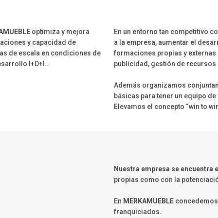
AMUEBLE
optimiza y mejora
En un entorno tan competitivo co
taciones y capacidad de
a la empresa, aumentar el desa
as de escala en condiciones de
formaciones propias y externas s
sarrollo I+D+I…
publicidad, gestión de recurso
Además organizamos conjuntame
básicas para tener un equipo de
Elevamos el concepto “win to wi
Nuestra empresa se encuentra e
propias como con la potenciación
En
MERKAMUEBLE
concedemos u
franquiciados.