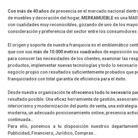
Con más de 40 años
de presencia en el mercado nacional dentro
de muebles y decoración del hogar,
MERKAMUEBLE
es una MAR
con cualidades muy reconocibles, gozando de uno de los mayor
consideración y preferencia del sector entre los consumidores
El origen y soporte de nuestra franquicia es el emblemático cen
que con sus
más de 10.000 metros cuadrados
de exposición su
para conocer las necesidades de los clientes, examinar las res
productos, implementar nuevas tecnologías y todo lo necesario
negocio propio con resultados suficientemente probados que 
franquiciados con total garantía de eficiencia para el éxito.
Desde nuestra organización
te ofrecemos todo lo necesario
par
resultado posible. Una eficaz herramienta de gestión, asesoram
interiorismo y modernización del punto de venta, una estrategia
moderna, un adecuado posicionamiento online, presencia activa
continuada…
Para ello, ponemos a tu disposición nuestros departamen
Publicidad, Financiero, Jurídico, Compras…