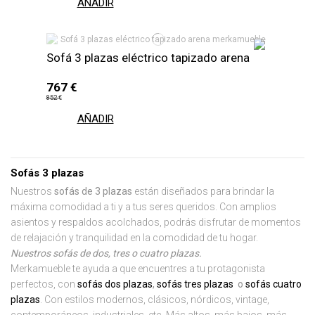
AÑADIR
Sofá 3 plazas eléctrico tapizado arena
767 €
852 €
AÑADIR
Sofás 3 plazas
Nuestros
sofás de 3 plazas
están diseñados para brindar la
máxima comodidad a ti y a tus seres queridos. Con amplios
asientos y respaldos acolchados, podrás disfrutar de momentos
de relajación y tranquilidad en la comodidad de tu hogar.
Nuestros sofás de dos, tres o cuatro plazas.
Merkamueble te ayuda a que encuentres a tu protagonista
perfectos, con
sofás dos plazas
,
sofás tres plazas
o
sofás cuatro
plazas
. Con estilos modernos, clásicos, nórdicos, vintage,
contemporáneos, industriales, etc. Más altos, más bajos, más