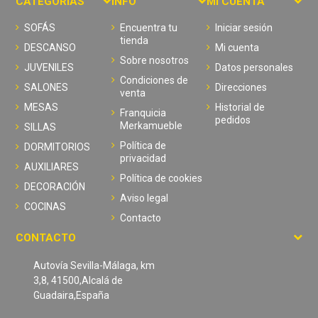
CATEGORIAS
INFO
MI CUENTA
SOFÁS
Encuentra tu
Iniciar sesión
tienda
DESCANSO
Mi cuenta
Sobre nosotros
JUVENILES
Datos personales
Condiciones de
SALONES
Direcciones
venta
MESAS
Historial de
Franquicia
pedidos
Merkamueble
SILLAS
Política de
DORMITORIOS
privacidad
AUXILIARES
Política de cookies
DECORACIÓN
Aviso legal
COCINAS
Contacto
CONTACTO
Autovía Sevilla-Málaga, km
3,8, 41500,Alcalá de
Guadaira,España