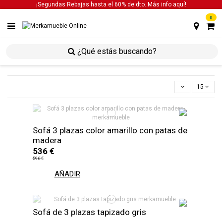
¡Segundas Rebajas hasta el 60% de dto. Más info
aquí!
0
inicio
sofás
sofás 3 plazas
15
Sofá 3 plazas color amarillo con patas de
madera
536 €
596 €
AÑADIR
Sofá de 3 plazas tapizado gris