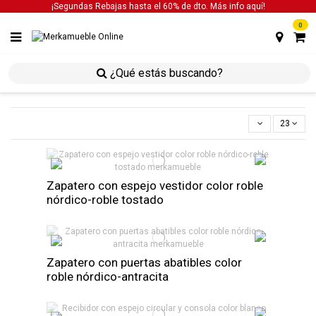
¡Segundas Rebajas hasta el 60% de dto. Más info
aquí!
0
inicio
estancias
estancias auxiliares
23
Zapatero con espejo vestidor color roble
nórdico-roble tostado
Zapatero con puertas abatibles color
roble nórdico-antracita