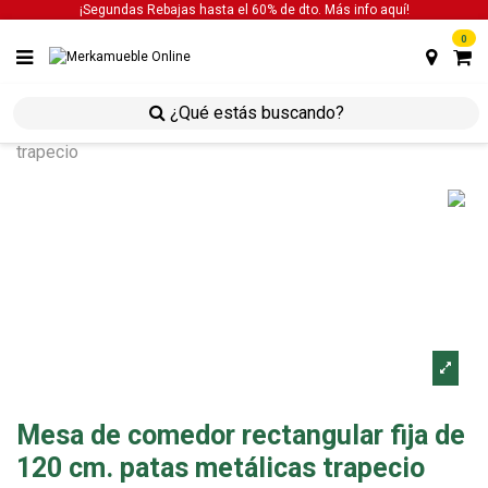
¡Segundas Rebajas hasta el 60% de dto. Más info
aquí!
0
inicio
mesas
mesa de comedor
mesa de
comedor rectangular fija de 120 cm. patas metálicas
trapecio
Mesa de comedor rectangular fija de
120 cm. patas metálicas trapecio