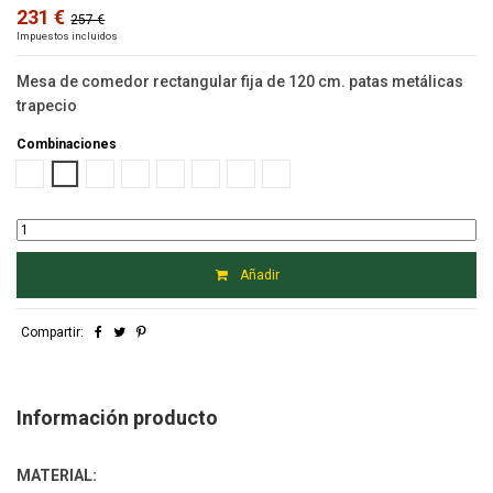
231 €
257 €
Impuestos incluidos
Mesa de comedor rectangular fija de 120 cm. patas metálicas
trapecio
Combinaciones
Artisan metal Blanco
Artisan metal negro
Albian metal blanco
Albian metal negro
Polar metal blanco
Polar metal negro
Roble metal blanco
Roble metal negro
Añadir
Compartir:
Información producto
MATERIAL: