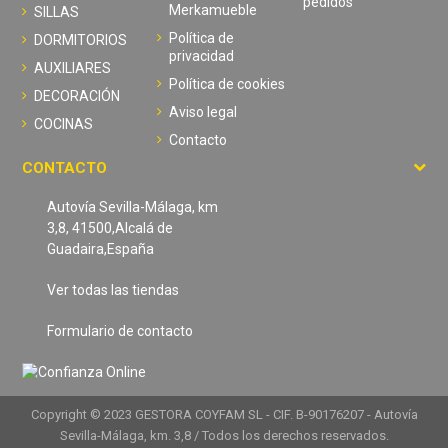
pedidos
Merkamueble
SILLAS
Política de
DORMITORIOS
privacidad
AUXILIARES
Política de cookies
DECORACIÓN
Aviso legal
COCINAS
Contacto
CONTACTO
Autovía Sevilla-Málaga, km
3,8, 41500,Alcalá de
Guadaira,España
Ver todas las tiendas
Formulario de contacto
Copyright © 2023 GESTORA COYFAM SL - CIF. B-90176207 - Autovía
Sevilla-Málaga, km. 3,8 / Todos los derechos reservados.