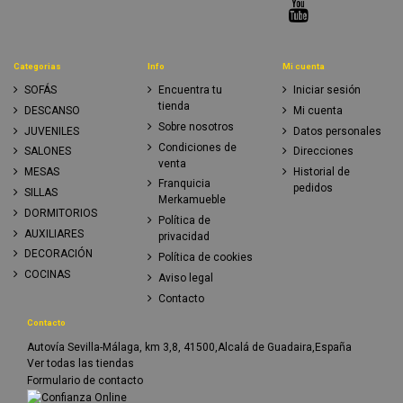
Categorias
Info
Mi cuenta
SOFÁS
Encuentra tu
Iniciar sesión
tienda
DESCANSO
Mi cuenta
Sobre nosotros
JUVENILES
Datos personales
Condiciones de
SALONES
Direcciones
venta
MESAS
Historial de
Franquicia
pedidos
SILLAS
Merkamueble
DORMITORIOS
Política de
AUXILIARES
privacidad
DECORACIÓN
Política de cookies
COCINAS
Aviso legal
Contacto
Contacto
Autovía Sevilla-Málaga, km 3,8, 41500,Alcalá de Guadaira,España
Ver todas las tiendas
Formulario de contacto