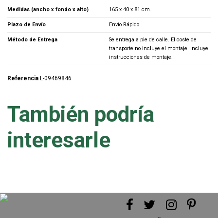
Medidas (ancho x fondo x alto)
165 x 40 x 81 cm.
Plazo de Envío
Envío Rápido
Método de Entrega
Se entrega a pie de calle. El coste de
transporte no incluye el montaje. Incluye
instrucciones de montaje.
Referencia
L-09469846
También podría
interesarle