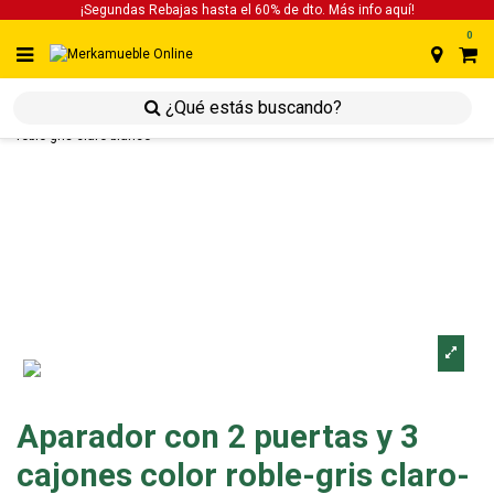
¡Segundas Rebajas hasta el 60% de dto. Más info
aquí!
0
inicio
inicio
salones
aparador con 2 puertas y 3 cajones color
roble-gris claro-blanco
Aparador con 2 puertas y 3
cajones color roble-gris claro-