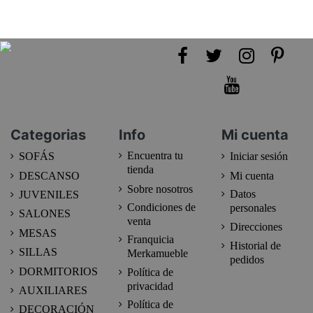
Categorias
Info
Mi cuenta
Encuentra tu
SOFÁS
Iniciar sesión
tienda
DESCANSO
Mi cuenta
Sobre nosotros
Datos
JUVENILES
Condiciones de
personales
SALONES
venta
Direcciones
MESAS
Franquicia
Historial de
SILLAS
Merkamueble
pedidos
DORMITORIOS
Política de
privacidad
AUXILIARES
Política de
DECORACIÓN