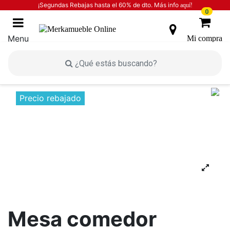
¡Segundas Rebajas hasta el 60% de dto. Más info
aquí!
0
Menu
Mi compra
Inicio
INICIO
MESAS
Mesa comedor cristal color
nordish
Precio rebajado
Mesa comedor