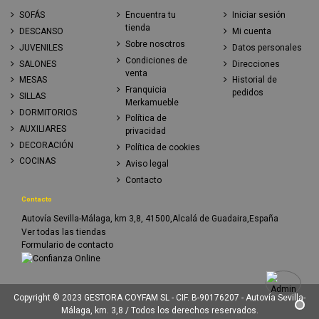
SOFÁS
Encuentra tu
Iniciar sesión
tienda
DESCANSO
Mi cuenta
Sobre nosotros
JUVENILES
Datos personales
Condiciones de
SALONES
Direcciones
venta
MESAS
Historial de
Franquicia
pedidos
SILLAS
Merkamueble
DORMITORIOS
Política de
AUXILIARES
privacidad
DECORACIÓN
Política de cookies
COCINAS
Aviso legal
Contacto
Contacto
Autovía Sevilla-Málaga, km 3,8, 41500,Alcalá de Guadaira,España
Ver todas las tiendas
Formulario de contacto
Copyright © 2023 GESTORA COYFAM SL - CIF. B-90176207 - Autovía Sevilla-
Málaga, km. 3,8 / Todos los derechos reservados.