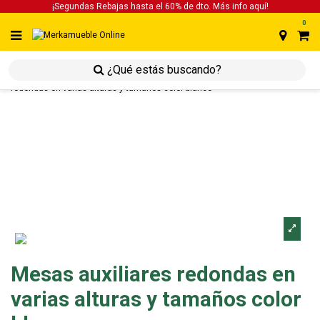
¡Segundas Rebajas hasta el 60% de dto. Más info
aquí!
0
inicio
inicio
estancias
estancias mesas
mesas auxiliares
redondas en varias alturas y tamaños color blanco
Mesas auxiliares redondas en
varias alturas y tamaños color