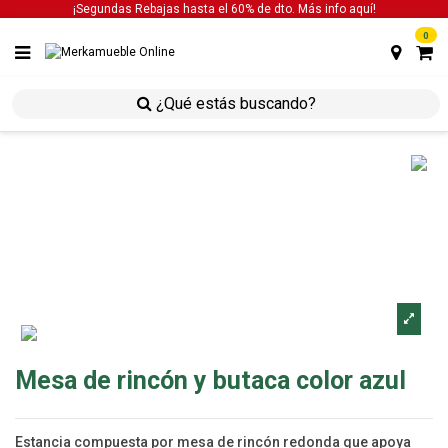
¡Segundas Rebajas hasta el 60% de dto. Más info
aquí!
0
inicio
estancias
estancias mesas
mesa de
rincón y butaca color azul
Mesa de rincón y butaca color azul
Estancia compuesta por mesa de rincón redonda que apoya