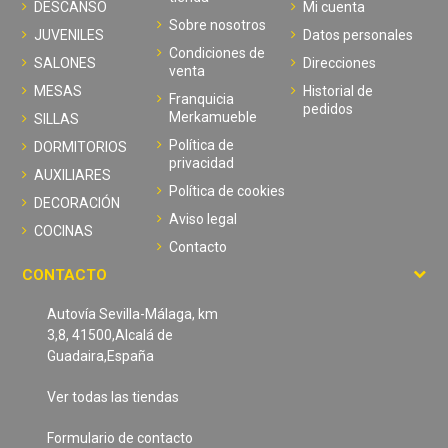
DESCANSO
Mi cuenta
Sobre nosotros
JUVENILES
Datos personales
Condiciones de
SALONES
Direcciones
venta
MESAS
Historial de
Franquicia
pedidos
Merkamueble
SILLAS
Política de
DORMITORIOS
privacidad
AUXILIARES
Política de cookies
DECORACIÓN
Aviso legal
COCINAS
Contacto
CONTACTO
Autovía Sevilla-Málaga, km
3,8, 41500,Alcalá de
Guadaira,España
Ver todas las tiendas
Formulario de contacto