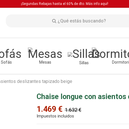
¡Segundas Rebajas hasta el 60% de dto. Más info
aquí!
Sofás
Mesas
Dormitor
Sillas
asientos deslizantes tapizado beige
Chaise longue con asientos 
1.469 €
1.632 €
Impuestos incluidos