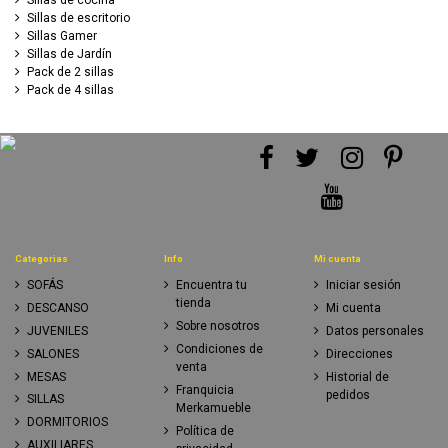
Sillas de cocina
Sillas de escritorio
Sillas Gamer
Sillas de Jardín
Pack de 2 sillas
Pack de 4 sillas
Categorias
Info
Mi cuenta
SOFÁS
Encuentra tu
Iniciar sesión
tienda
DESCANSO
Mi cuenta
Sobre nosotros
JUVENILES
Datos personales
Condiciones de
SALONES
Direcciones
venta
MESAS
Historial de
Franquicia
pedidos
SILLAS
Merkamueble
DORMITORIOS
Política de
AUXILIARES