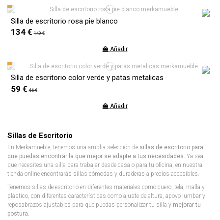
Silla de escritorio rosa pie blanco
134 €
149 €
Añadir
Silla de escritorio color verde y patas metalicas
59 €
66 €
Añadir
Sillas de Escritorio
En Merkamueble, tenemos una amplia selección de
sillas de escritorio para
que puedas encontrar la que mejor se adapte a tus necesidades.
Ya sea
que necesites una silla para trabajar desde casa o para tu oficina, en nuestra
tienda online encontrarás sillas cómodas y duraderas a precios accesibles.
Tenemos sillas de escritorio en diferentes materiales como cuero, tela, malla y
plástico, con diferentes características como ajuste de altura, apoyo lumbar y
reposabrazos ajustables para que puedas personalizar tu silla y
mejorar tu
postura.