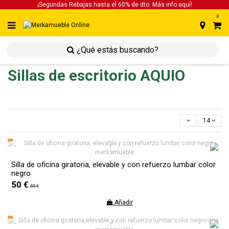
¡Segundas Rebajas hasta el 60% de dto. Más info
aquí!
0
inicio
inicio
sillas
sillas de escritorio
Sillas de escritorio AQUIO
14
Silla de oficina giratoria, elevable y con refuerzo lumbar color
negro
50 €
55 €
Añadir