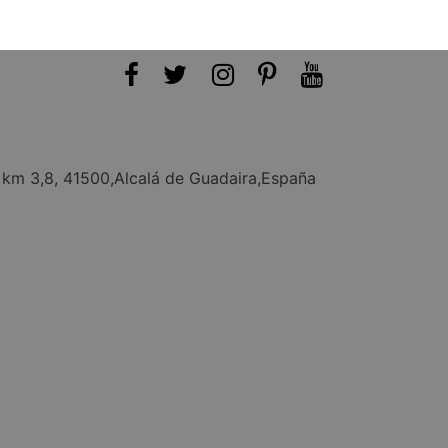
, km 3,8, 41500,Alcalá de Guadaira,España