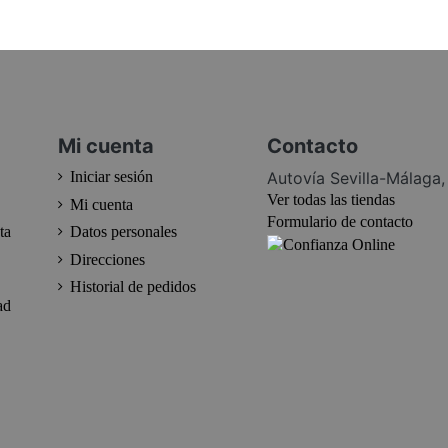
Mi cuenta
Contacto
Autovía Sevilla-Málaga
Iniciar sesión
Ver todas las tiendas
Mi cuenta
Formulario de contacto
ta
Datos personales
Direcciones
Historial de pedidos
ad