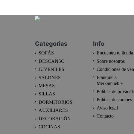
Categorias
Info
SOFÁS
Encuentra tu tienda
DESCANSO
Sobre nosotros
JUVENILES
Condiciones de ven
Franquicia
SALONES
Merkamueble
MESAS
Política de privacid
SILLAS
Política de cookies
DORMITORIOS
Aviso legal
AUXILIARES
Contacto
DECORACIÓN
COCINAS