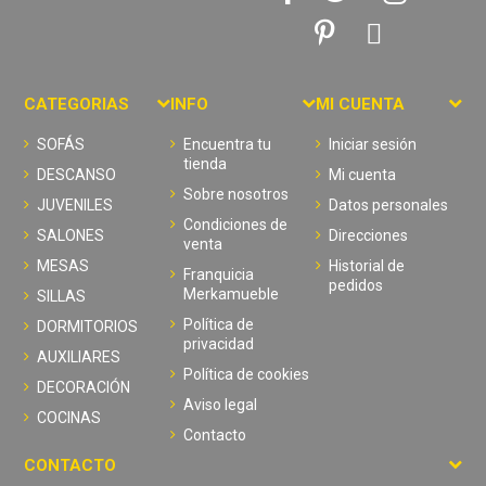
CATEGORIAS
INFO
MI CUENTA
SOFÁS
Encuentra tu
Iniciar sesión
tienda
DESCANSO
Mi cuenta
Sobre nosotros
JUVENILES
Datos personales
Condiciones de
SALONES
Direcciones
venta
MESAS
Historial de
Franquicia
pedidos
Merkamueble
SILLAS
Política de
DORMITORIOS
privacidad
AUXILIARES
Política de cookies
DECORACIÓN
Aviso legal
COCINAS
Contacto
CONTACTO