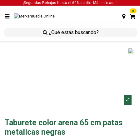
¡Segundas Rebajas hasta el 60% de dto. Más info
aquí!
0
inicio
sillas
sillas de cocina
taburete color arena
65 cm patas metalicas negras
Taburete color arena 65 cm patas
metalicas negras