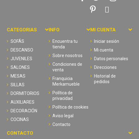
CATEGORIAS
INFO
MI CUENTA
SOFÁS
Encuentra tu
Iniciar sesión
tienda
DESCANSO
Mi cuenta
Sobre nosotros
JUVENILES
Datos personales
Condiciones de
SALONES
Direcciones
venta
MESAS
Historial de
Franquicia
pedidos
Merkamueble
SILLAS
Política de
DORMITORIOS
privacidad
AUXILIARES
Política de cookies
DECORACIÓN
Aviso legal
COCINAS
Contacto
CONTACTO