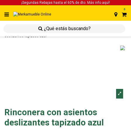
¡Segundas Rebajas hasta el 60% de dto. Más info
aquí!
0
inicio
inicio
sofás
rinconera
rinconera con asientos
deslizantes tapizado azul
Rinconera con asientos
deslizantes tapizado azul