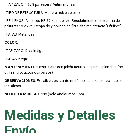
TAPIZADO: 100% poliéster / Antimanchas
TIPO DE ESTRUCTURA: Madera noble de pino
RELLENOS: Asientos HR 32 kg muelles. Recubrimiento de espuma de
poliuretano 25 kg. Respaldo y cojines de fibra alta resistencia "Oftifibre"
PATAS: Metálicas
COLOR:
TAPIZADO: Diva-Indigo
PATAS: Negro
MANTENIMIENTO:
Lavar a 30º con jabón neutro, se puede planchar (no
utilizar productos corrosivos)
OBSERVACIONES:
Extraíble deslizante metálico, cabezales reclinables
metálicos
NECESITA MONTAJE:
No (solo anclar módulos)
Medidas y Detalles
Envío