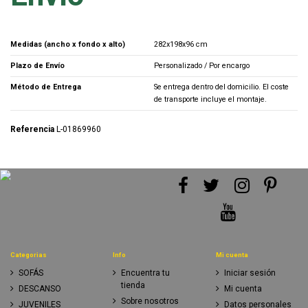
Medidas (ancho x fondo x alto)
282x198x96 cm
Plazo de Envío
Personalizado / Por encargo
Método de Entrega
Se entrega dentro del domicilio. El coste
de transporte incluye el montaje.
Referencia
L-01869960
Categorias
Info
Mi cuenta
SOFÁS
Encuentra tu
Iniciar sesión
tienda
DESCANSO
Mi cuenta
Sobre nosotros
JUVENILES
Datos personales