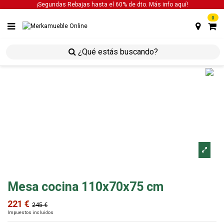
¡Segundas Rebajas hasta el 60% de dto. Más info
aquí!
0
inicio
mesas
mesa cocina 110x70x75 cm
Mesa cocina 110x70x75 cm
221 €
245 €
Impuestos incluidos