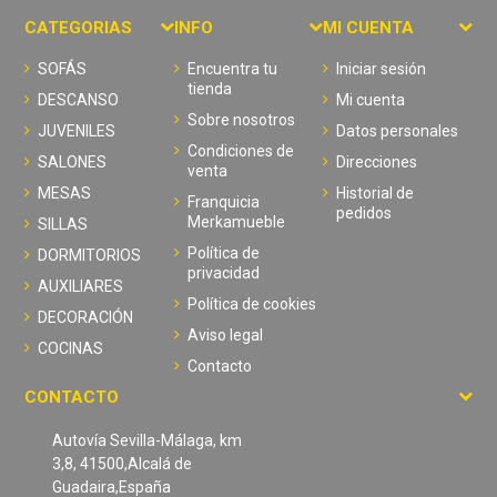
CATEGORIAS
INFO
MI CUENTA
SOFÁS
Encuentra tu
Iniciar sesión
tienda
DESCANSO
Mi cuenta
Sobre nosotros
JUVENILES
Datos personales
Condiciones de
SALONES
Direcciones
venta
MESAS
Historial de
Franquicia
pedidos
Merkamueble
SILLAS
Política de
DORMITORIOS
privacidad
AUXILIARES
Política de cookies
DECORACIÓN
Aviso legal
COCINAS
Contacto
CONTACTO
Autovía Sevilla-Málaga, km
3,8, 41500,Alcalá de
Guadaira,España