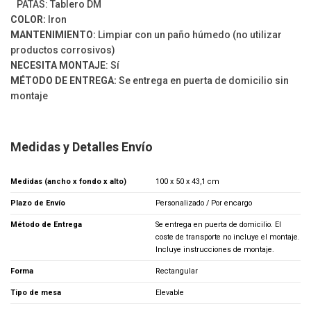
PATAS: Tablero DM
COLOR:
Iron
MANTENIMIENTO:
Limpiar con un paño húmedo (no utilizar
productos corrosivos)
NECESITA MONTAJE
: Sí
MÉTODO DE ENTREGA:
Se entrega en puerta de domicilio sin
montaje
Medidas y Detalles Envío
Medidas (ancho x fondo x alto)
100 x 50 x 43,1 cm
Plazo de Envío
Personalizado / Por encargo
Método de Entrega
Se entrega en puerta de domicilio. El
coste de transporte no incluye el montaje.
Incluye instrucciones de montaje.
Forma
Rectangular
Tipo de mesa
Elevable