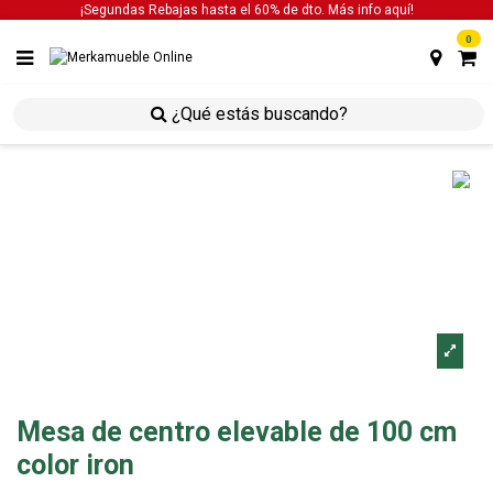
¡Segundas Rebajas hasta el 60% de dto. Más info
aquí!
0
inicio
mesas
mesas de centro
mesa de centro
elevable de 100 cm color iron
Mesa de centro elevable de 100 cm
color iron