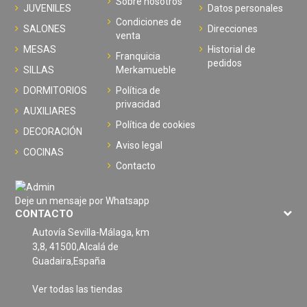
Sobre nosotros
JUVENILES
Datos personales
Condiciones de
SALONES
Direcciones
venta
MESAS
Historial de
Franquicia
pedidos
SILLAS
Merkamueble
DORMITORIOS
Política de
privacidad
AUXILIARES
Política de cookies
DECORACIÓN
Aviso legal
COCINAS
Contacto
Deje un mensaje por Whatsapp
CONTACTO
Autovía Sevilla-Málaga, km
3,8, 41500,Alcalá de
Guadaira,España
Ver todas las tiendas