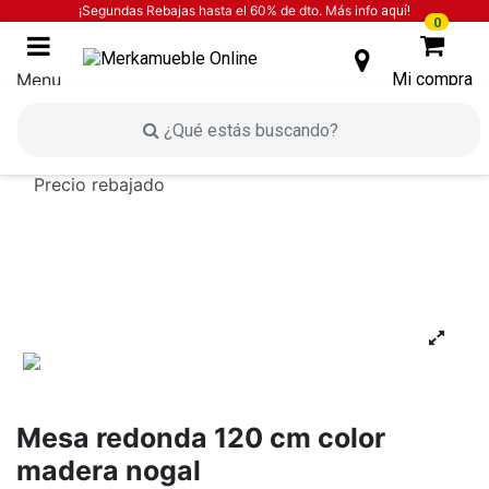
¡Segundas Rebajas hasta el 60% de dto. Más info
aquí!
0
Menu
Mi compra
inicio
mesas
mesa de comedor
mesa redonda
120 cm color madera nogal
Precio rebajado
Mesa redonda 120 cm color
madera nogal