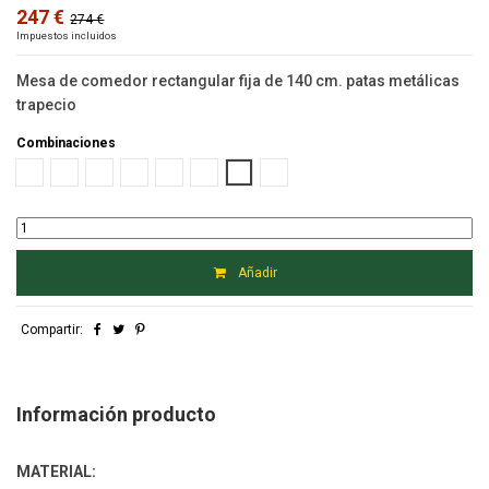
247 €
274 €
Impuestos incluidos
Mesa de comedor rectangular fija de 140 cm. patas metálicas
trapecio
Combinaciones
Artisan metal Blanco
Artisan metal negro
Albian metal blanco
Albian metal negro
Polar metal blanco
Polar metal negro
Roble metal blanco
Roble metal negro
Añadir
Compartir:
Información producto
MATERIAL: