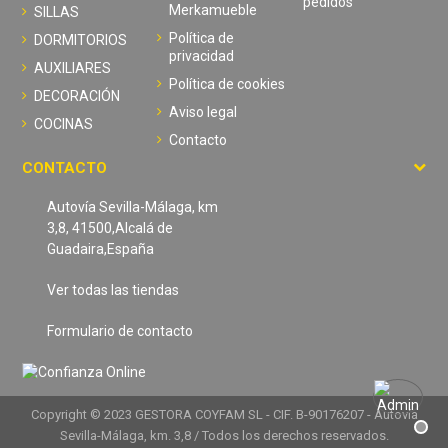
pedidos
Merkamueble
SILLAS
Política de
DORMITORIOS
privacidad
AUXILIARES
Política de cookies
DECORACIÓN
Aviso legal
COCINAS
Contacto
CONTACTO
Autovía Sevilla-Málaga, km
3,8, 41500,Alcalá de
Guadaira,España
Ver todas las tiendas
Formulario de contacto
Copyright © 2023 GESTORA COYFAM SL - CIF. B-90176207 - Autovía
Sevilla-Málaga, km. 3,8 / Todos los derechos reservados.