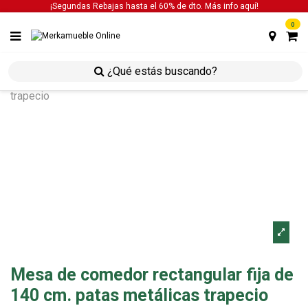
¡Segundas Rebajas hasta el 60% de dto. Más info
aquí!
0
inicio
mesas
mesa de comedor
mesa de
comedor rectangular fija de 140 cm. patas metálicas
trapecio
Mesa de comedor rectangular fija de
140 cm. patas metálicas trapecio