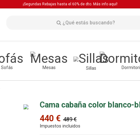
¡Segundas Rebajas hasta el 60% de dto. Más info
aquí!
Sofás
Mesas
Dormitor
Sillas
o
Cama cabaña color blanco-b
440 €
489 €
Impuestos incluidos