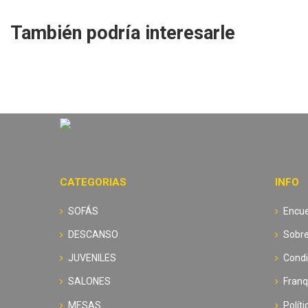
También podría interesarle
CATEGORIAS
INFO
SOFÁS
Encue
DESCANSO
Sobre
JUVENILES
Condi
SALONES
Franq
MESAS
Polít