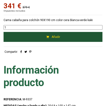
341 €
379 €
Impuestos incluidos
Cama cabaña para colchón 90X190 cm color cera blanca-verde kaki
Añadir
Compartir:
Información
producto
REFERENCIA:
M-9337
MEDIDAS (ancho x fondo x alto):
204.9 x 105 x 147 cm.