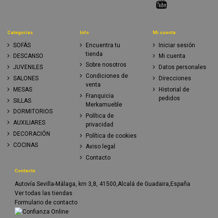
Categorias
Info
Mi cuenta
SOFÁS
Encuentra tu
Iniciar sesión
tienda
DESCANSO
Mi cuenta
Sobre nosotros
JUVENILES
Datos personales
Condiciones de
SALONES
Direcciones
venta
MESAS
Historial de
Franquicia
pedidos
SILLAS
Merkamueble
DORMITORIOS
Política de
AUXILIARES
privacidad
DECORACIÓN
Política de cookies
COCINAS
Aviso legal
Contacto
Contacto
Autovía Sevilla-Málaga, km 3,8, 41500,Alcalá de Guadaira,España
Ver todas las tiendas
Formulario de contacto