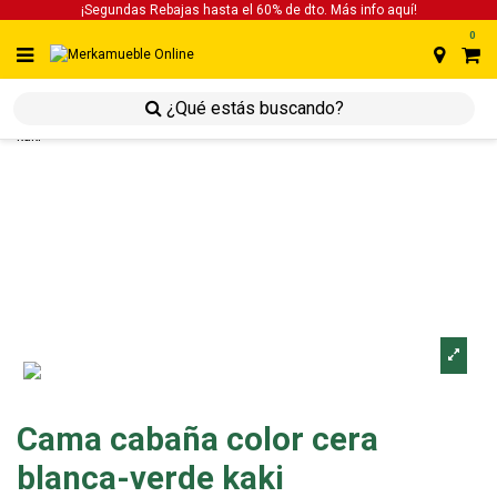
¡Segundas Rebajas hasta el 60% de dto. Más info
aquí!
0
inicio
inicio
juveniles
cama cabaña color cera blanca-verde
kaki
Cama cabaña color cera
blanca-verde kaki