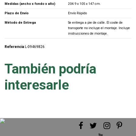
Medidas (ancho x fondo x alto)
204.9 x 105 x 147 cm.
Plazo de Envío
Envío Rápido
Método de Entrega
Se entrega a pie de calle. El coste de
transporte no incluye el montaje. Incluye
instrucciones de montaje.
Referencia
L-09469826
También podría
interesarle