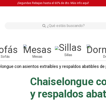
¡Segundas Rebajas hasta el 60% de dto. Más info
aquí!
Sillas
Sofás
Mesas
D
longue con asientos extraíbles y respaldos abatibles de 
Chaiselongue co
y respaldos abat