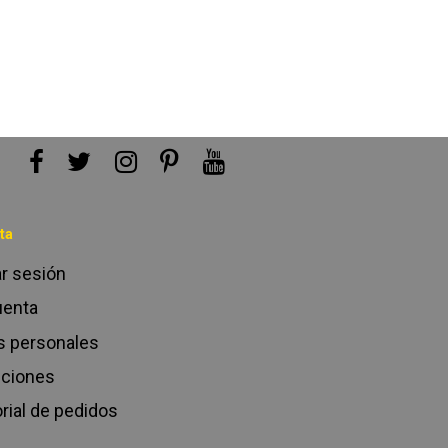
ta
ar sesión
uenta
s personales
cciones
rial de pedidos