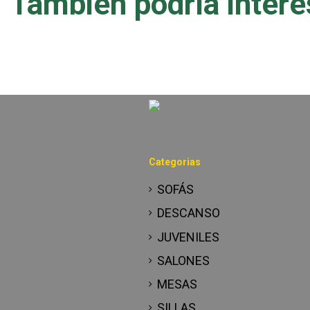
También podría intere
Categorias
SOFÁS
DESCANSO
JUVENILES
SALONES
MESAS
SILLAS