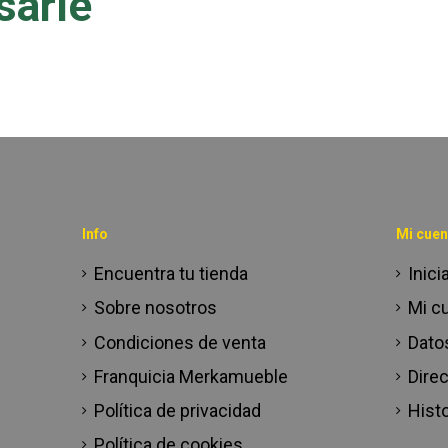
sarle
Info
Mi cuen
Encuentra tu tienda
Inici
Sobre nosotros
Mi c
Condiciones de venta
Dato
Franquicia Merkamueble
Dire
Política de privacidad
Histo
Política de cookies