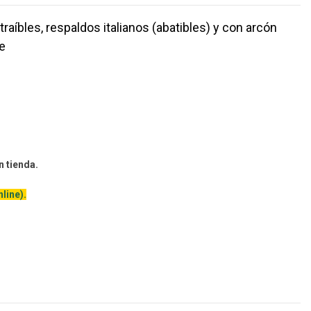
aíbles, respaldos italianos (abatibles) y con arcón
e
n tienda.
line).