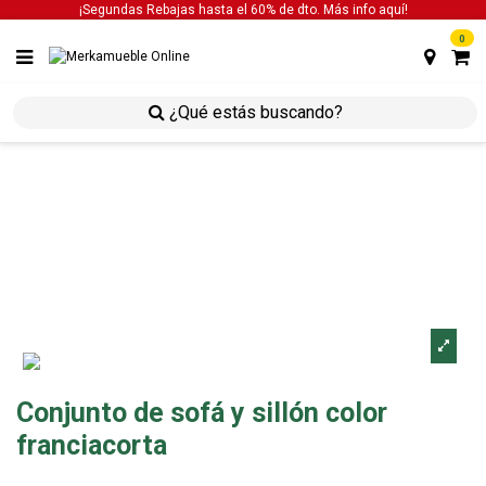
¡Segundas Rebajas hasta el 60% de dto. Más info
aquí!
0
inicio
estancias
estancias sofá
conjunto de sofá
y sillón color franciacorta
Conjunto de sofá y sillón color
franciacorta