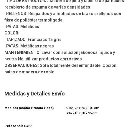
TIPO DE ESTRUCTURA: Madera de pino y tablero de partículas
recubierto de espuma de varias densidades
RELLENOS: Respaldos y almohadas de brazos rellenos con
fibra de poliéster termoligada
PATAS: Metálicas
COLOR:
TAPIZADO: Franciacorta gris
PATAS: Metálicas negras
MANTENIMIENTO:
Lavar con solución jabonosa líquida y
neutra.No utilizar productos corrosivos
OBSERVACIONES:
Sofá totalmente desenfundable. Opción
patas de madera de roble
Medidas y Detalles Envío
Medidas (ancho x fondo x alto)
Sillón 75 x 85 x 102 cm
Sofá 210 x 98 x 95 cm
Referencia
0485