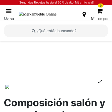
¡Segundas Rebajas hasta el 60% de dto. Más info
aquí!
0
Menu
Mi compra
Inicio
INICIO
ESTANCIAS
Estancias Salones
Composición salón y aparador color blanco
Composición salón y