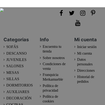
Categorias
Info
Mi cuenta
Encuentra tu
SOFÁS
Iniciar sesión
tienda
DESCANSO
Mi cuenta
Sobre nosotros
Datos
JUVENILES
Condiciones de
personales
SALONES
venta
Direcciones
MESAS
Franquicia
Historial de
SILLAS
Merkamueble
pedidos
DORMITORIOS
Política de
privacidad
AUXILIARES
Política de
DECORACIÓN
cookies
COCINAS