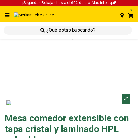
¡Segundas Rebajas hasta el 60% de dto. Más info
aquí!
0
inicio
inicio
estancias
estancias mesas
mesa comedor
extensible con tapa cristal y laminado hpl color blanco
Mesa comedor extensible con
tapa cristal y laminado HPL