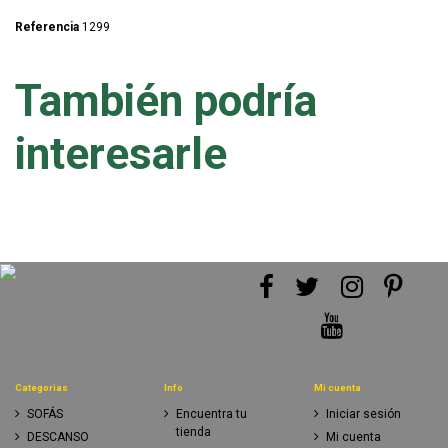
Referencia
1299
También podría
interesarle
Categorias
Info
Mi cuenta
SOFÁS
Encuentra tu
Iniciar sesión
tienda
DESCANSO
Mi cuenta