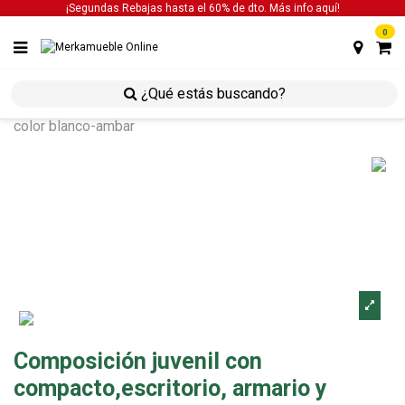
¡Segundas Rebajas hasta el 60% de dto. Más info
aquí!
0
inicio
estancias
estancias juveniles
composición
juvenil con compacto,escritorio, armario y estantes
color blanco-ambar
Composición juvenil con
compacto,escritorio, armario y