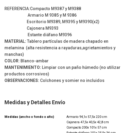
REFERENCIA:Compacto M9387 y M9388
Armario M 9385 y M 9386
Escritorio M9389, M9395 y M9390(x2)
Cajonera M9393
Estante diáfano M9396
MATERIAL:
Tablero partículas de madera chapado en
melamina
(alta resistencia a rayaduras,agrietamientos y
manchas)
COLOR:
Blanco-ambar
MANTENIMIENTO:
Limpiar con un paño húmedo (no utilizar
productos corrosivos)
OBSERVACIONES:
Colchones y somier no incluidos
Medidas y Detalles Envío
Medidas (ancho x fondo x alto)
Armario 94,1x 57,5x 220 cm
Cajonera 47,5x 40,5x 42,8 cm
Compacto 200x 101x 57 cm
Estante diáfano 151x 25,5x 36 cm