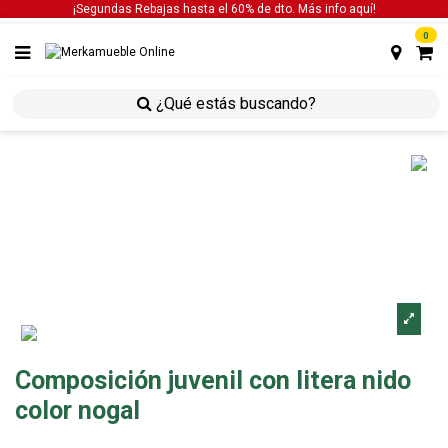
¡Segundas Rebajas hasta el 60% de dto. Más info
aquí!
0
inicio
estancias
estancias juveniles
composición
juvenil con litera nido color nogal
Composición juvenil con litera nido
color nogal