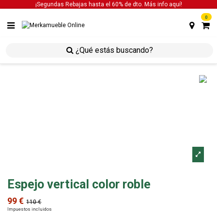
¡Segundas Rebajas hasta el 60% de dto. Más info
aquí!
0
inicio
decoración
espejos
espejo vertical color
roble
Espejo vertical color roble
99 €
110 €
Impuestos incluidos