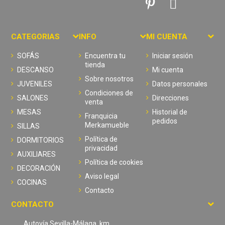
CATEGORIAS
INFO
MI CUENTA
SOFÁS
Encuentra tu
Iniciar sesión
tienda
DESCANSO
Mi cuenta
Sobre nosotros
JUVENILES
Datos personales
Condiciones de
SALONES
Direcciones
venta
MESAS
Historial de
Franquicia
pedidos
Merkamueble
SILLAS
Política de
DORMITORIOS
privacidad
AUXILIARES
Política de cookies
DECORACIÓN
Aviso legal
COCINAS
Contacto
CONTACTO
Autovía Sevilla-Málaga, km