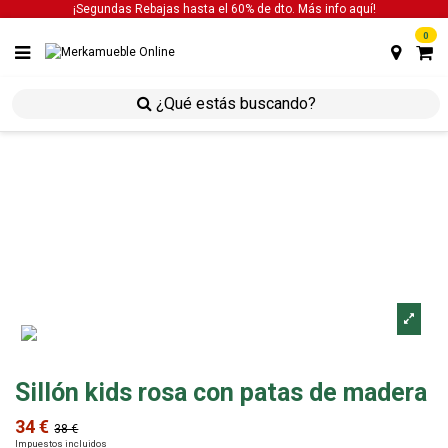
¡Segundas Rebajas hasta el 60% de dto. Más info
aquí!
0
inicio
juveniles
cunas y mobiliario infantil
sillón
kids rosa con patas de madera
Sillón kids rosa con patas de madera
34 €
38 €
Impuestos incluidos