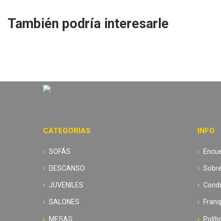
También podría interesarle
CATEGORIAS
INFO
SOFÁS
Encue
DESCANSO
Sobre
JUVENILES
Condi
SALONES
Franq
MESAS
Polít