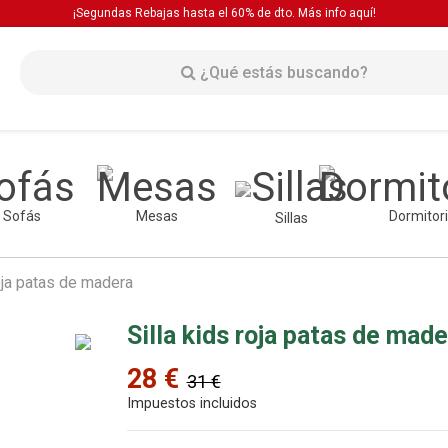
¡Segundas Rebajas hasta el 60% de dto. Más info
aquí!
Sofás
Mesas
Dormitor
Sillas
roja patas de madera
Silla kids roja patas de made
28 €
31 €
Impuestos incluidos