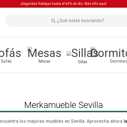
¡Segundas Rebajas hasta el 60% de dto. Más info
aquí!
Sofás
Mesas
Dormitor
Sillas
Merkamueble Sevilla
 Encuentra los mejores muebles en Sevilla. Aprovecha ahora
l