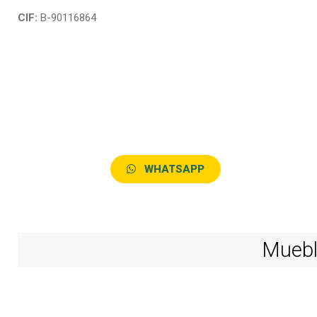
CIF:
B-90116864
WHATSAPP
Mueble