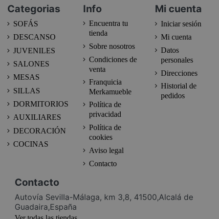
Categorias
Info
Mi cuenta
Encuentra tu
SOFÁS
Iniciar sesión
tienda
DESCANSO
Mi cuenta
Sobre nosotros
Datos
JUVENILES
Condiciones de
personales
SALONES
venta
Direcciones
MESAS
Franquicia
Historial de
SILLAS
Merkamueble
pedidos
DORMITORIOS
Política de
privacidad
AUXILIARES
Política de
DECORACIÓN
cookies
COCINAS
Aviso legal
Contacto
Contacto
Autovía Sevilla-Málaga, km 3,8, 41500,Alcalá de
Guadaira,España
Ver todas las tiendas