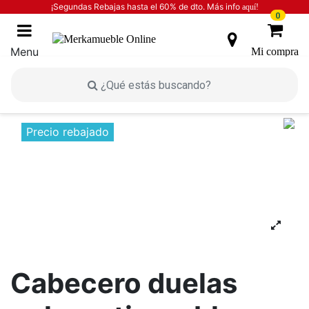
¡Segundas Rebajas hasta el 60% de dto. Más info
aquí!
0
Menu
Mi compra
Inicio
INICIO
DORMITORIOS
Cabeceros
Cabecero duelas color artisan-blanco
Precio rebajado
Cabecero duelas