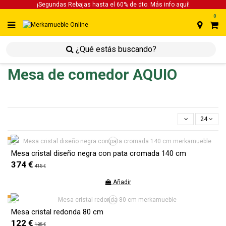
¡Segundas Rebajas hasta el 60% de dto. Más info
aquí!
0
inicio
inicio
mesas
mesa de comedor
Mesa de comedor AQUIO
24
Mesa cristal diseño negra con pata cromada 140 cm
374 €
415 €
Añadir
Mesa cristal redonda 80 cm
122 €
135 €