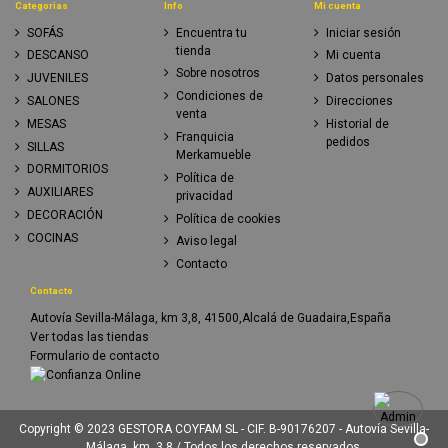
Categorias
Info
Mi cuenta
SOFÁS
Encuentra tu
Iniciar sesión
tienda
DESCANSO
Mi cuenta
Sobre nosotros
JUVENILES
Datos personales
Condiciones de
SALONES
Direcciones
venta
MESAS
Historial de
Franquicia
pedidos
SILLAS
Merkamueble
DORMITORIOS
Política de
AUXILIARES
privacidad
DECORACIÓN
Política de cookies
COCINAS
Aviso legal
Contacto
Contacto
Autovía Sevilla-Málaga, km 3,8, 41500,Alcalá de Guadaira,España
Ver todas las tiendas
Formulario de contacto
Copyright © 2023 GESTORA COYFAM SL - CIF. B-90176207 - Autovía Sevilla-
Málaga, km. 3,8 / Todos los derechos reservados.