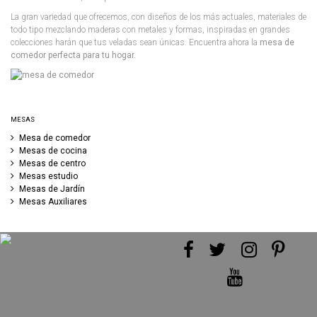
La gran variedad que ofrecemos, con diseños de los más actuales, materiales de
todo tipo mezclando maderas con metales y formas, inspiradas en grandes
colecciones harán que tus veladas sean únicas. Encuentra ahora la
mesa de
comedor perfecta para tu hogar.
MESAS
Mesa de comedor
Mesas de cocina
Mesas de centro
Mesas estudio
Mesas de Jardín
Mesas Auxiliares