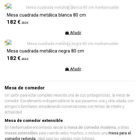
Mesa cuadrada metálica blanca 80 cm
182 €
202 €
Añadir
Mesa cuadrada metálica negra 80 cm
182 €
202 €
Añadir
Mesa de comedor
Un salón para estar completo necesita una de sus protagonistas, la mesa de
comedor. Ese elemento indispensable en la que pasamos una y otra velada, con
amigos o familiares; encadenando conversaciones con temas de interés y
actualidad.
Mesa de comedor extensible
En Merkamueble encontrarás desde la
mesa de comedor moderna
, a otras
mesas extensibles
para cuando seáis muchos, o incluso una
mesa para el
comedor redonda
, ideal para las veladas más íntimas.