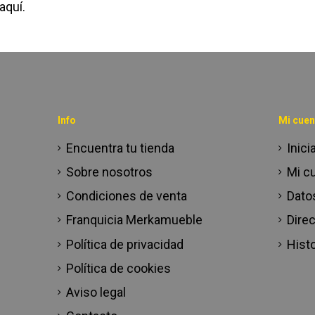
aquí.
Info
Mi cuen
Encuentra tu tienda
Inici
Sobre nosotros
Mi c
Condiciones de venta
Dato
Franquicia Merkamueble
Dire
Política de privacidad
Histo
Política de cookies
Aviso legal