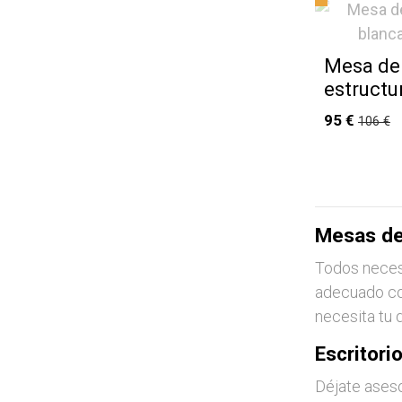
Mesa de 
estructu
95 €
106 €
Mesas de
Todos neces
adecuado con
necesita tu 
Escritori
Déjate ases