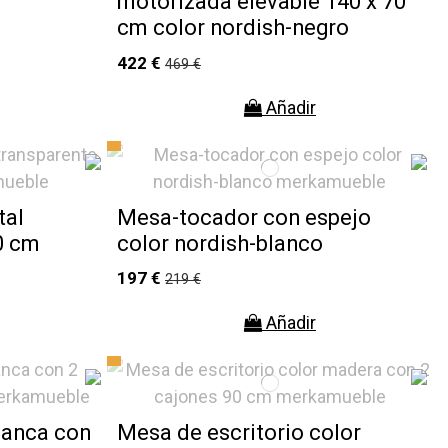
motorizada elevable 140 x 70
cm color nordish-negro
422 €
469 €
Añadir
tal
Mesa-tocador con espejo
0 cm
color nordish-blanco
197 €
219 €
Añadir
lanca con
Mesa de escritorio color