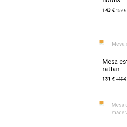
nordish
143 €
159 €
Mesa est
rattan
131 €
145 €