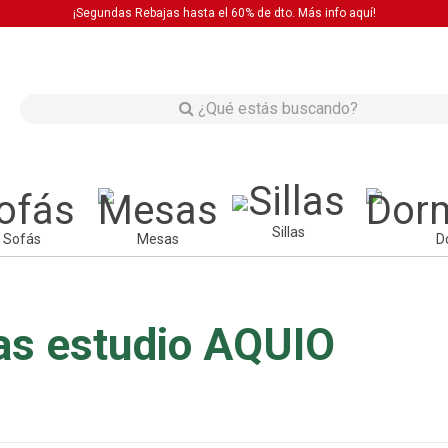
¡Segundas Rebajas hasta el 60% de dto. Más info
aquí!
Sillas
Sofás
Mesas
D
s estudio AQUIO