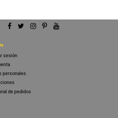
ta
ar sesión
uenta
s personales
cciones
rial de pedidos