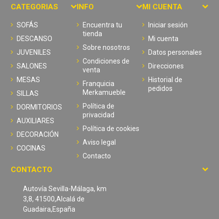
CATEGORIAS
INFO
MI CUENTA
SOFÁS
Encuentra tu
Iniciar sesión
tienda
DESCANSO
Mi cuenta
Sobre nosotros
JUVENILES
Datos personales
Condiciones de
SALONES
Direcciones
venta
MESAS
Historial de
Franquicia
pedidos
Merkamueble
SILLAS
Política de
DORMITORIOS
privacidad
AUXILIARES
Política de cookies
DECORACIÓN
Aviso legal
COCINAS
Contacto
CONTACTO
Autovía Sevilla-Málaga, km
3,8, 41500,Alcalá de
Guadaira,España