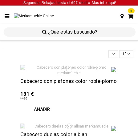
¡Segundas Rebajas hasta el 60% de dto. Más info
aquí!
0
inicio
dormitorios
cabeceros
19
Cabecero con plafones color roble-plomo
131 €
145 €
AÑADIR
Cabecero duelas color albian